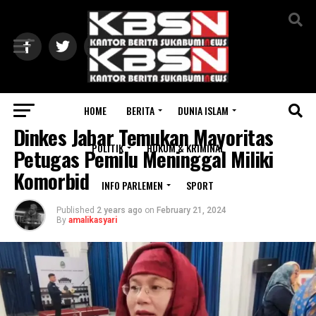
Exit mobile version
HOME
BERITA
DUNIA ISLAM
BERITA
Dinkes Jabar Temukan Mayoritas
POLITIK
HUKUM & KRIMINAL
Petugas Pemilu Meninggal Miliki
Komorbid
INFO PARLEMEN
SPORT
Published
2 years ago
on
February 21, 2024
By
amalikasyari