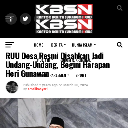
Exit mobile version
HOME
BERITA
DUNIA ISLAM
INFO PARLEMEN
RUU Desa Resmi Disahkan Jadi
POLITIK
HUKUM & KRIMINAL
Undang-Undang, Begini Harapan
Heri Gunawan
INFO PARLEMEN
SPORT
Published
2 years ago
on
March 30, 2024
By
amalikasyari