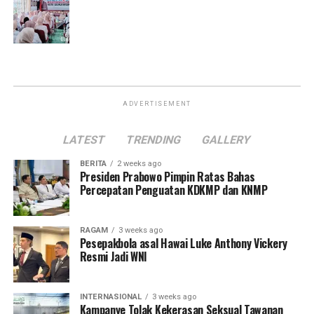
ADVERTISEMENT
LATEST
TRENDING
GALLERY
BERITA
2 weeks ago
Presiden Prabowo Pimpin Ratas Bahas
Percepatan Penguatan KDKMP dan KNMP
RAGAM
3 weeks ago
Pesepakbola asal Hawai Luke Anthony Vickery
Resmi Jadi WNI
INTERNASIONAL
3 weeks ago
Kampanye Tolak Kekerasan Seksual Tawanan