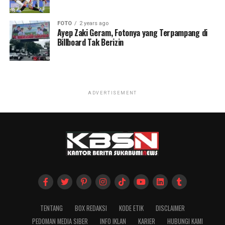
FOTO
2 years ago
Ayep Zaki Geram, Fotonya yang Terpampang di
Billboard Tak Berizin
ADVERTISEMENT
TENTANG
BOX REDAKSI
KODE ETIK
DISCLAIMER
PEDOMAN MEDIA SIBER
INFO IKLAN
KARIER
HUBUNGI KAMI