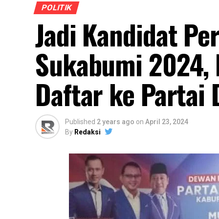
POLITIK
Jadi Kandidat Pe
Sukabumi 2024, 
Daftar ke Partai
Published
2 years ago
on
April 23, 2024
By
Redaksi