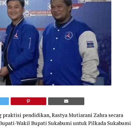
 praktisi pendidikan, Rastya Mutiarani Zahra secara
) Bupati-Wakil Bupati Sukabumi untuk Pilkada Sukabumi