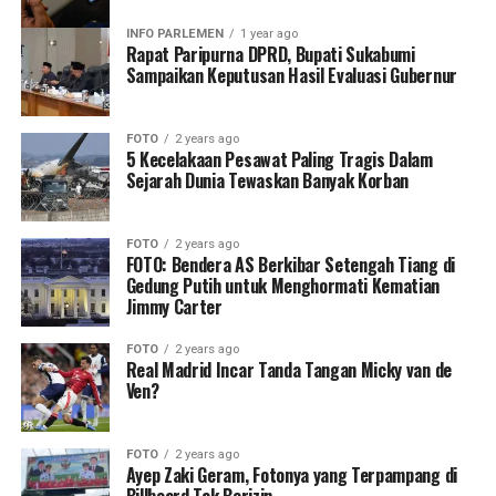
INFO PARLEMEN
1 year ago
Rapat Paripurna DPRD, Bupati Sukabumi
Sampaikan Keputusan Hasil Evaluasi Gubernur
FOTO
2 years ago
5 Kecelakaan Pesawat Paling Tragis Dalam
Sejarah Dunia Tewaskan Banyak Korban
FOTO
2 years ago
FOTO: Bendera AS Berkibar Setengah Tiang di
Gedung Putih untuk Menghormati Kematian
Jimmy Carter
FOTO
2 years ago
Real Madrid Incar Tanda Tangan Micky van de
Ven?
FOTO
2 years ago
Ayep Zaki Geram, Fotonya yang Terpampang di