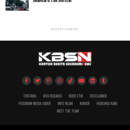
Billboard Tak Berizin
ADVERTISEMENT
TENTANG
BOX REDAKSI
KODE ETIK
DISCLAIMER
PEDOMAN MEDIA SIBER
INFO IKLAN
KARIER
HUBUNGI KAMI
MEET THE TEAM