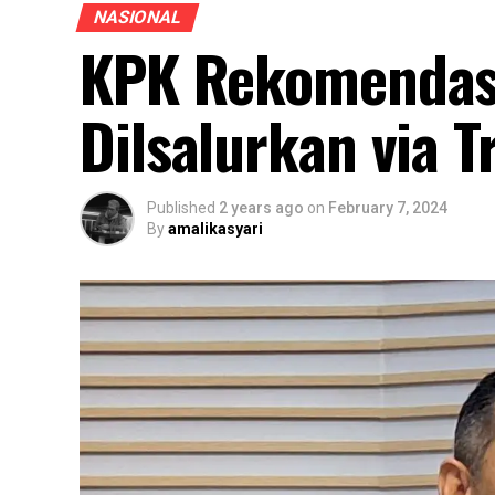
NASIONAL
KPK Rekomendas
Dilsalurkan via T
Published
2 years ago
on
February 7, 2024
By
amalikasyari