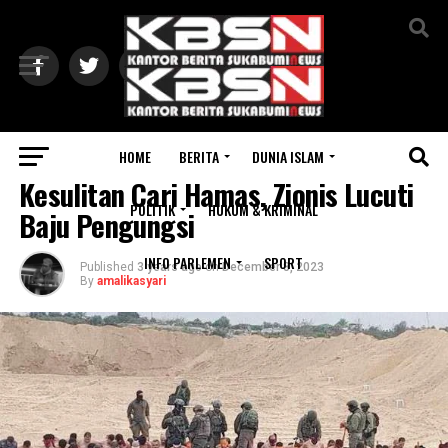
Exit mobile version
HOME
BERITA
DUNIA ISLAM
INTERNASIONAL
Kesulitan Cari Hamas, Zionis Lucuti
POLITIK
HUKUM & KRIMINAL
Baju Pengungsi
INFO PARLEMEN
SPORT
Published
3 years ago
on
December 8, 2023
By
amalikasyari