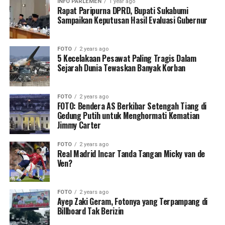
INFO PARLEMEN
1 year ago
Rapat Paripurna DPRD, Bupati Sukabumi
Sampaikan Keputusan Hasil Evaluasi Gubernur
FOTO
2 years ago
5 Kecelakaan Pesawat Paling Tragis Dalam
Sejarah Dunia Tewaskan Banyak Korban
FOTO
2 years ago
FOTO: Bendera AS Berkibar Setengah Tiang di
Gedung Putih untuk Menghormati Kematian
Jimmy Carter
FOTO
2 years ago
Real Madrid Incar Tanda Tangan Micky van de
Ven?
FOTO
2 years ago
Ayep Zaki Geram, Fotonya yang Terpampang di
Billboard Tak Berizin