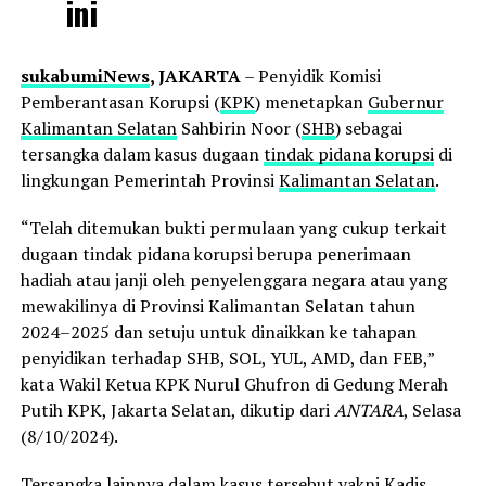
ini
sukabumiNews
, JAKARTA
– Penyidik Komisi
Pemberantasan Korupsi (
KPK
) menetapkan
Gubernur
Kalimantan Selatan
Sahbirin Noor (
SHB
) sebagai
tersangka dalam kasus dugaan
tindak pidana korupsi
di
lingkungan Pemerintah Provinsi
Kalimantan Selatan
.
“Telah ditemukan bukti permulaan yang cukup terkait
dugaan tindak pidana korupsi berupa penerimaan
hadiah atau janji oleh penyelenggara negara atau yang
mewakilinya di Provinsi Kalimantan Selatan tahun
2024–2025 dan setuju untuk dinaikkan ke tahapan
penyidikan terhadap SHB, SOL, YUL, AMD, dan FEB,”
kata Wakil Ketua KPK Nurul Ghufron di Gedung Merah
Putih KPK, Jakarta Selatan, dikutip dari
ANTARA
, Selasa
(8/10/2024).
Tersangka lainnya dalam kasus tersebut yakni Kadis