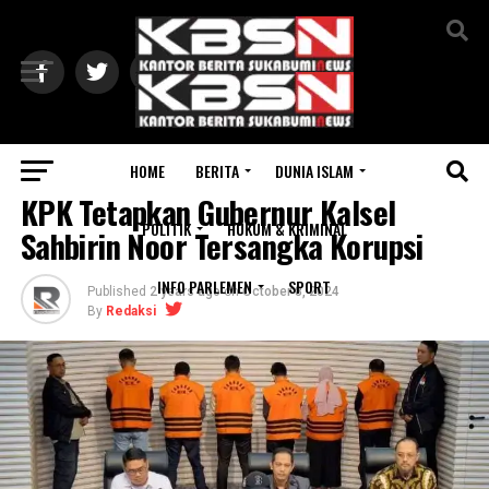
Exit mobile version
HOME
BERITA
DUNIA ISLAM
HUKUM & KRIMINAL
KPK Tetapkan Gubernur Kalsel
POLITIK
HUKUM & KRIMINAL
Sahbirin Noor Tersangka Korupsi
INFO PARLEMEN
SPORT
Published
2 years ago
on
October 8, 2024
By
Redaksi