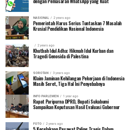
dengan Pemasaran WhatsApp yang Kuat
NASIONAL
2 years ago
Pemerintah Harus Serius Tuntaskan 7 Masalah
Krusial Pendidikan Nasional Indonesia
2 years ago
Khutbah Idul Adha: Hikmah Idul Kurban dan
Tragedi Genosida di Palestina
SOROTAN
3 years ago
Klaim Jaminan Kehilangan Pekerjaan di Indonesia
Masih Seret, Tiga Hal Ini Penyebabnya
INFO PARLEMEN
1 year ago
Rapat Paripurna DPRD, Bupati Sukabumi
Sampaikan Keputusan Hasil Evaluasi Gubernur
FOTO
2 years ago
5 Kecelakaan Pesawat Paling Tragis Dalam