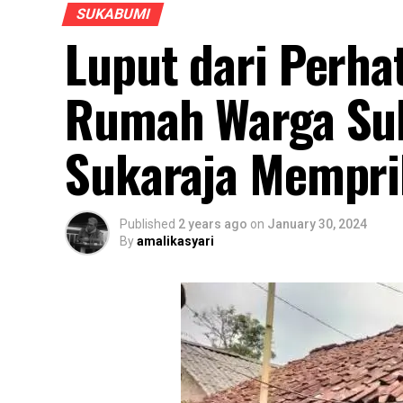
SUKABUMI
Luput dari Perha
Rumah Warga Su
Sukaraja Mempri
Published
2 years ago
on
January 30, 2024
By
amalikasyari