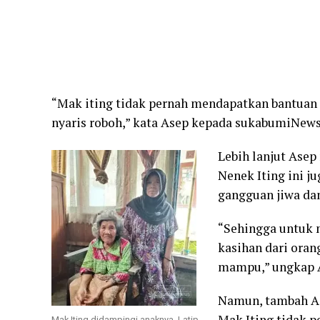
“Mak iting tidak pernah mendapatkan bantuan 
nyaris roboh,” kata Asep kepada sukabumiNews.
Lebih lanjut Asep
Nenek Iting ini j
gangguan jiwa dan
“Sehingga untuk 
kasihan dari oran
mampu,” ungkap 
Namun, tambah As
Mak Iting tidak 
Mak Iting didampingi anaknya, Latip