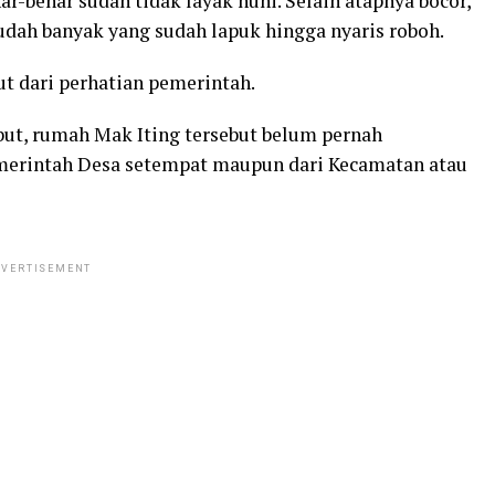
r-benar sudah tidak layak huni. Selain atapnya bocor,
sudah banyak yang sudah lapuk hingga nyaris roboh.
put dari perhatian pemerintah.
t, rumah Mak Iting tersebut belum pernah
emerintah Desa setempat maupun dari Kecamatan atau
VERTISEMENT