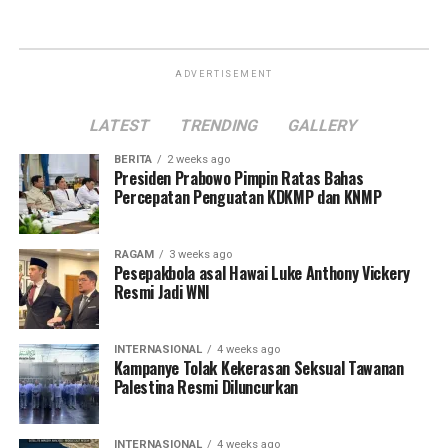
ADVERTISEMENT
LATEST
TRENDING
GALLERY
BERITA
2 weeks ago
Presiden Prabowo Pimpin Ratas Bahas
Percepatan Penguatan KDKMP dan KNMP
RAGAM
3 weeks ago
Pesepakbola asal Hawai Luke Anthony Vickery
Resmi Jadi WNI
INTERNASIONAL
4 weeks ago
Kampanye Tolak Kekerasan Seksual Tawanan
Palestina Resmi Diluncurkan
INTERNASIONAL
4 weeks ago