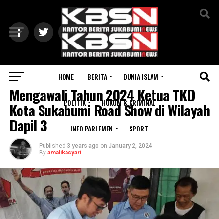
Exit mobile version
HOME
BERITA
DUNIA ISLAM
POLITIK
Mengawali Tahun 2024 Ketua TKD
POLITIK
HUKUM & KRIMINAL
Kota Sukabumi Road Show di Wilayah
Dapil 3
INFO PARLEMEN
SPORT
Published
3 years ago
on
January 2, 2024
By
amalikasyari