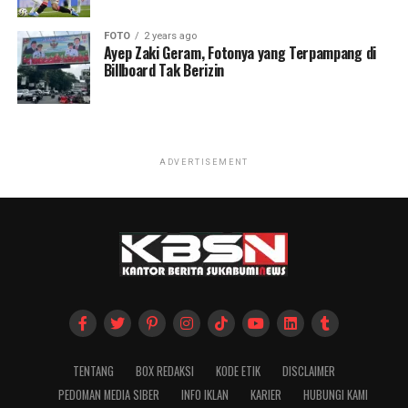
FOTO
2 years ago
Ayep Zaki Geram, Fotonya yang Terpampang di
Billboard Tak Berizin
ADVERTISEMENT
TENTANG
BOX REDAKSI
KODE ETIK
DISCLAIMER
PEDOMAN MEDIA SIBER
INFO IKLAN
KARIER
HUBUNGI KAMI