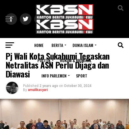
Exit mobile version
HOME
BERITA
DUNIA ISLAM
POLITIK
Pj Wali Kota Sukabumi Tegaskan
POLITIK
HUKUM & KRIMINAL
Netralitas ASN Perlu Dijaga dan
Diawasi
INFO PARLEMEN
SPORT
Published
2 years ago
on
October 30, 2024
By
amalikasyari