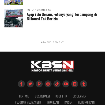
FOTO
2 years ago
Ayep Zaki Geram, Fotonya yang Terpampang di
Billboard Tak Berizin
ADVERTISEMENT
TENTANG
BOX REDAKSI
KODE ETIK
DISCLAIMER
PEDOMAN MEDIA SIBER
INFO IKLAN
KARIER
HUBUNGI KAMI