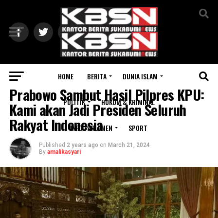
Exit mobile version
HOME
BERITA
DUNIA ISLAM
POLITIK
Prabowo Sambut Hasil Pilpres KPU:
POLITIK
HUKUM & KRIMINAL
Kami akan Jadi Presiden Seluruh
Rakyat Indonesia
INFO PARLEMEN
SPORT
Published
2 years ago
on
March 21, 2024
By
amalikasyari