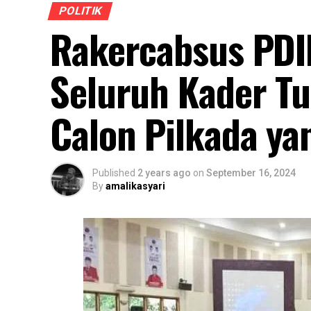
POLITIK
Rakercabsus PDI
Seluruh Kader Tu
Calon Pilkada ya
Published
2 years ago
on
September 16, 2024
By
amalikasyari