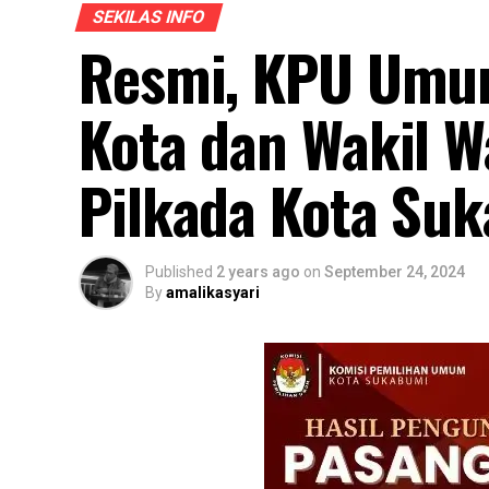
SEKILAS INFO
Resmi, KPU Umum
Kota dan Wakil W
Pilkada Kota Su
Published
2 years ago
on
September 24, 2024
By
amalikasyari