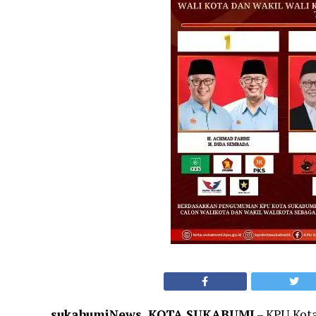
sukabumiNews, KOTA SUKABUMI
– KPU Kot