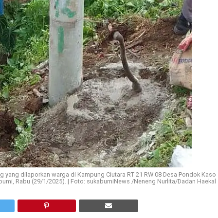
ring yang dilaporkan warga di Kampung Ciutara RT 21 RW 08 Desa Pondok Kaso
mi, Rabu (29/1/2025). | Foto: sukabumiNews /Neneng Nurlita/Dadan Haekal