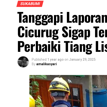
SUKABUMI
Tanggapi Lapora
Cicurug Sigap Te
Perbaiki Tiang Li
Published
1 year ago
on
January 29, 2025
By
amalikasyari