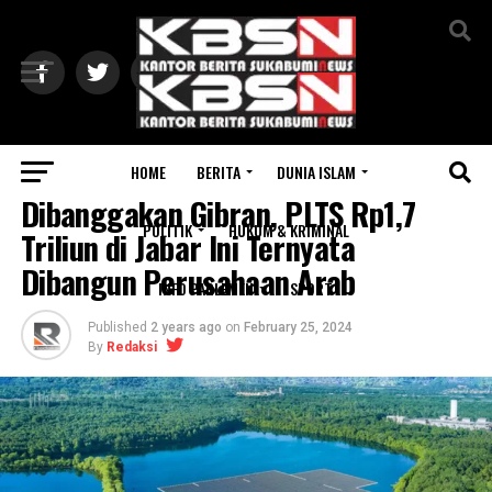
Exit mobile version
HOME
BERITA
DUNIA ISLAM
BERITA
Dibanggakan Gibran, PLTS Rp1,7
POLITIK
HUKUM & KRIMINAL
Triliun di Jabar Ini Ternyata
Dibangun Perusahaan Arab
INFO PARLEMEN
SPORT
Published
2 years ago
on
February 25, 2024
By
Redaksi