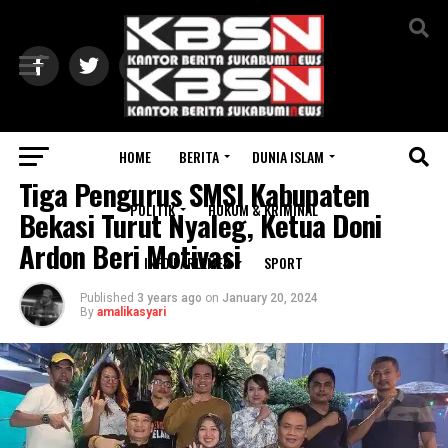
Exit mobile version
HOME
BERITA
DUNIA ISLAM
BERITA
Tiga Pengurus SMSI Kabupaten
POLITIK
HUKUM & KRIMINAL
Bekasi Turut Nyaleg, Ketua Doni
Ardon Beri Motivasi
INFO PARLEMEN
SPORT
Published
3 years ago
on
January 20, 2024
By
amalikasyari