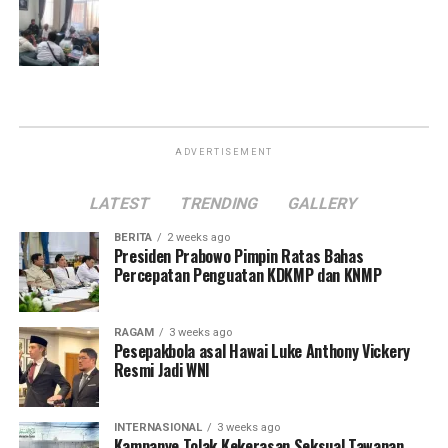
ADVERTISEMENT
LATEST
TRENDING
GALLERY
BERITA
2 weeks ago
Presiden Prabowo Pimpin Ratas Bahas
Percepatan Penguatan KDKMP dan KNMP
RAGAM
3 weeks ago
Pesepakbola asal Hawai Luke Anthony Vickery
Resmi Jadi WNI
INTERNASIONAL
3 weeks ago
Kampanye Tolak Kekerasan Seksual Tawanan