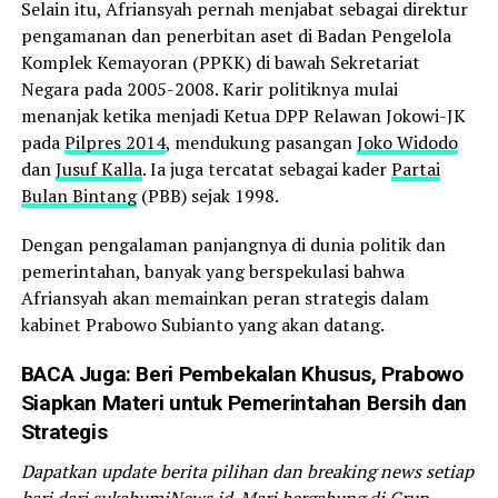
Selain itu, Afriansyah pernah menjabat sebagai direktur
pengamanan dan penerbitan aset di Badan Pengelola
Komplek Kemayoran (PPKK) di bawah Sekretariat
Negara pada 2005-2008. Karir politiknya mulai
menanjak ketika menjadi Ketua DPP Relawan Jokowi-JK
pada
Pilpres 2014
, mendukung pasangan
Joko Widodo
dan
Jusuf Kalla
. Ia juga tercatat sebagai kader
Partai
Bulan Bintang
(PBB) sejak 1998.
Dengan pengalaman panjangnya di dunia politik dan
pemerintahan, banyak yang berspekulasi bahwa
Afriansyah akan memainkan peran strategis dalam
kabinet Prabowo Subianto yang akan datang.
BACA Juga:
Beri Pembekalan Khusus, Prabowo
Siapkan Materi untuk Pemerintahan Bersih dan
Strategis
Dapatkan update berita pilihan dan breaking news setiap
hari dari sukabumiNews.id. Mari bergabung di Grup