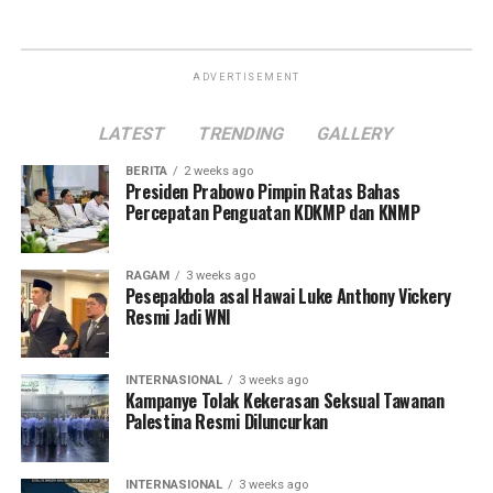
ADVERTISEMENT
LATEST
TRENDING
GALLERY
BERITA
2 weeks ago
Presiden Prabowo Pimpin Ratas Bahas
Percepatan Penguatan KDKMP dan KNMP
RAGAM
3 weeks ago
Pesepakbola asal Hawai Luke Anthony Vickery
Resmi Jadi WNI
INTERNASIONAL
3 weeks ago
Kampanye Tolak Kekerasan Seksual Tawanan
Palestina Resmi Diluncurkan
INTERNASIONAL
3 weeks ago