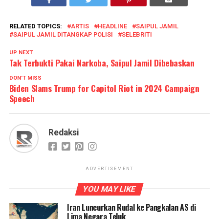
m
j
RELATED TOPICS:
ARTIS
HEADLINE
SAIPUL JAMIL
SAIPUL JAMIL DITANGKAP POLISI
SELEBRITI
s
UP NEXT
J
Tak Terbukti Pakai Narkoba, Saipul Jamil Dibebaskan
k
DON'T MISS
Biden Slams Trump for Capitol Riot in 2024 Campaign
S
Speech
J
m
Redaksi
s
m
s
ADVERTISEMENT
a
YOU MAY LIKE
d
Iran Luncurkan Rudal ke Pangkalan AS di
Lima Negara Teluk