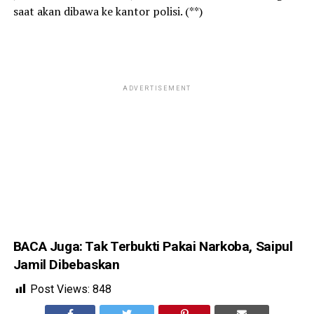
saat akan dibawa ke kantor polisi. (**)
ADVERTISEMENT
P
S
J
d
t
n
BACA Juga:
Tak Terbukti Pakai Narkoba, Saipul
p
Jamil Dibebaskan
p
Post Views:
848
m