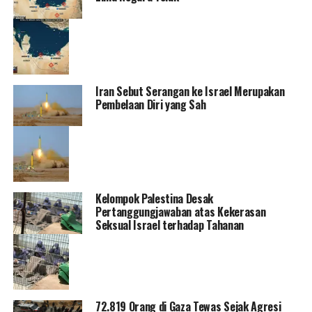
k
k
p
“
d
Iran Sebut Serangan ke Israel Merupakan
Pembelaan Diri yang Sah
p
k
K
D
Kelompok Palestina Desak
A
Pertanggungjawaban atas Kekerasan
Seksual Israel terhadap Tahanan
H
p
72.819 Orang di Gaza Tewas Sejak Agresi