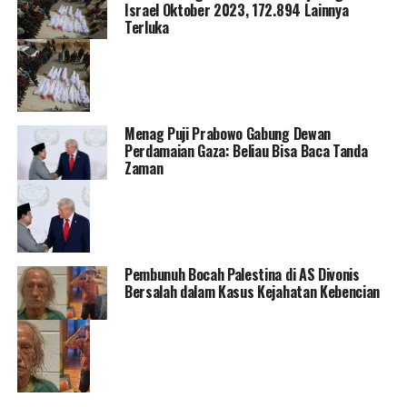
M
Israel Oktober 2023, 172.894 Lainnya
Terluka
(
J
5
2
Menag Puji Prabowo Gabung Dewan
Perdamaian Gaza: Beliau Bisa Baca Tanda
Zaman
Pembunuh Bocah Palestina di AS Divonis
Bersalah dalam Kasus Kejahatan Kebencian