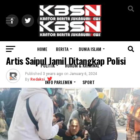
Exit mobile version
HOME
BERITA
DUNIA ISLAM
HUKUM & KRIMINAL
Artis Saipul Jamil Ditangkap Polisi
POLITIK
HUKUM & KRIMINAL
Published
3 years ago
on
January 6, 2024
By
Redaksi
INFO PARLEMEN
SPORT