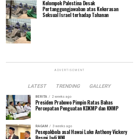
Kelompok Palestina Desak
Pertanggungjawaban atas Kekerasan
Seksual Israel terhadap Tahanan
ADVERTISEMENT
LATEST
TRENDING
GALLERY
BERITA
2 weeks ago
Presiden Prabowo Pimpin Ratas Bahas
Percepatan Penguatan KDKMP dan KNMP
RAGAM
3 weeks ago
Pesepakbola asal Hawai Luke Anthony Vickery
Resmi Jadi WNI