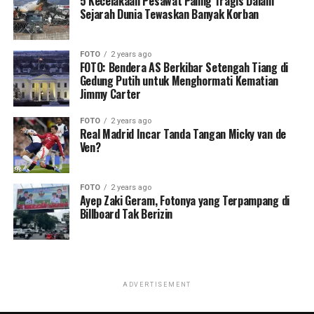
5 Kecelakaan Pesawat Paling Tragis Dalam
Sejarah Dunia Tewaskan Banyak Korban
FOTO
2 years ago
FOTO: Bendera AS Berkibar Setengah Tiang di
Gedung Putih untuk Menghormati Kematian
Jimmy Carter
FOTO
2 years ago
Real Madrid Incar Tanda Tangan Micky van de
Ven?
FOTO
2 years ago
Ayep Zaki Geram, Fotonya yang Terpampang di
Billboard Tak Berizin
ADVERTISEMENT