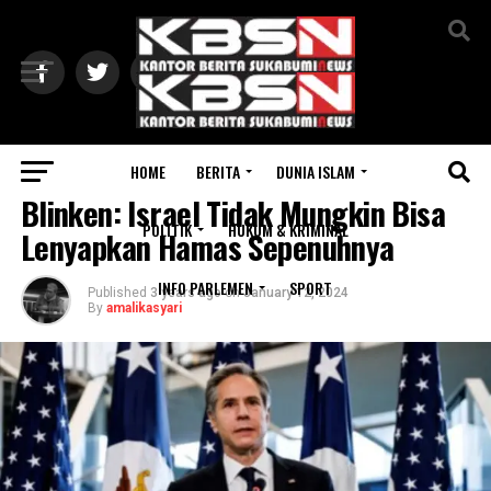
Exit mobile version
HOME
BERITA
DUNIA ISLAM
INTERNASIONAL
Blinken: Israel Tidak Mungkin Bisa
POLITIK
HUKUM & KRIMINAL
Lenyapkan Hamas Sepenuhnya
INFO PARLEMEN
SPORT
Published
3 years ago
on
January 12, 2024
By
amalikasyari