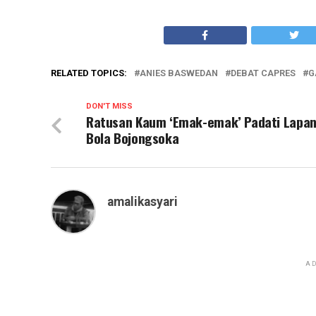
RELATED TOPICS:
ANIES BASWEDAN
DEBAT CAPRES
G
DON'T MISS
Ratusan Kaum ‘Emak-emak’ Padati Lapa
Bola Bojongsoka
amalikasyari
AD