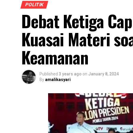
POLITIK
Debat Ketiga Ca
Kuasai Materi so
Keamanan
Published
3 years ago
on
January 8, 2024
By
amalikasyari