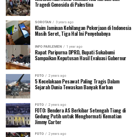
Tragedi Genosida di Palestina
SOROTAN
3 years ago
Klaim Jaminan Kehilangan Pekerjaan di Indonesia
Masih Seret, Tiga Hal Ini Penyebabnya
INFO PARLEMEN
1 year ago
Rapat Paripurna DPRD, Bupati Sukabumi
Sampaikan Keputusan Hasil Evaluasi Gubernur
FOTO
2 years ago
5 Kecelakaan Pesawat Paling Tragis Dalam
Sejarah Dunia Tewaskan Banyak Korban
FOTO
2 years ago
FOTO: Bendera AS Berkibar Setengah Tiang di
Gedung Putih untuk Menghormati Kematian
Jimmy Carter
FOTO
2 years ago