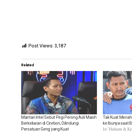
Post Views:
3,187
Related
Mantan Intel Sebut Pegi Perong Asli Masih
Tak Kuat Menaha
Berkeliaran di Cirebon, Dilindungi
ke Ibunya saat 
In "Hukum & Kr
Persatuan Geng yang Kuat