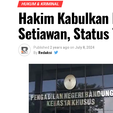
HUKUM & KRIMINAL
Hakim Kabulkan 
Setiawan, Status
Published
2 years ago
on
July 8, 2024
By
Redaksi