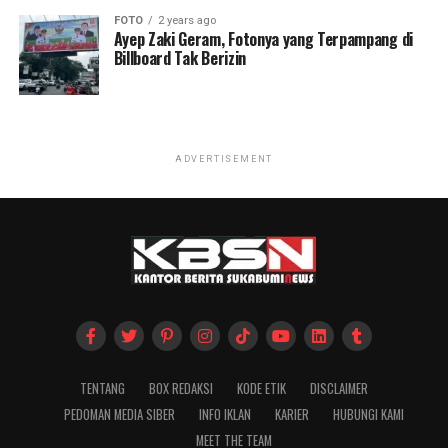
FOTO
2 years ago
Ayep Zaki Geram, Fotonya yang Terpampang di
Billboard Tak Berizin
ADVERTISEMENT
TENTANG
BOX REDAKSI
KODE ETIK
DISCLAIMER
PEDOMAN MEDIA SIBER
INFO IKLAN
KARIER
HUBUNGI KAMI
MEET THE TEAM