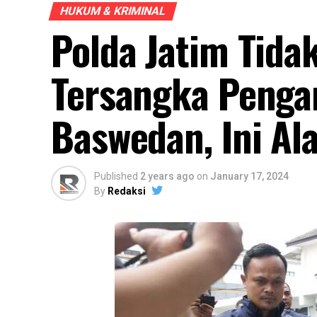
HUKUM & KRIMINAL
Polda Jatim Tid
Tersangka Penga
Baswedan, Ini Al
Published
2 years ago
on
January 17, 2024
By
Redaksi