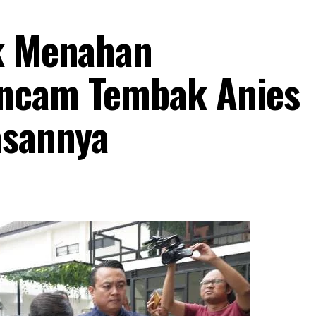
ak Menahan
ncam Tembak Anies
asannya