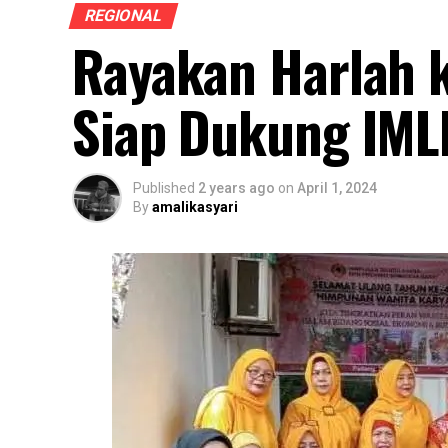
REGIONAL
Rayakan Harlah
Siap Dukung IMLF
Published
2 years ago
on
April 1, 2024
By
amalikasyari