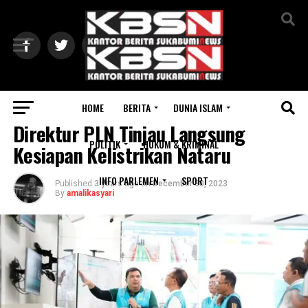
Exit mobile version
HOME
BERITA
DUNIA ISLAM
BERITA
Direktur PLN Tinjau Langsung
POLITIK
HUKUM & KRIMINAL
Kesiapan Kelistrikan Nataru
INFO PARLEMEN
SPORT
Published
3 years ago
on
December 30, 2023
By
amalikasyari