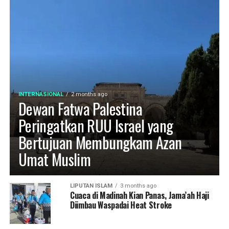
INTERNASIONAL
2 months ago
Dewan Fatwa Palestina
Peringatkan RUU Israel yang
Bertujuan Membungkam Azan
Umat Muslim
LIPUTAN ISLAM
3 months ago
Cuaca di Madinah Kian Panas, Jama’ah Haji
Diimbau Waspadai Heat Stroke