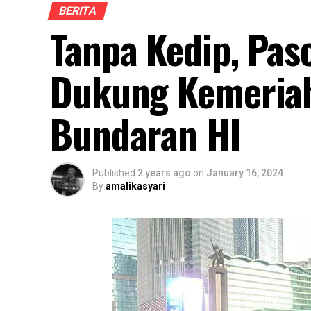
BERITA
Tanpa Kedip, Pas
Dukung Kemeriah
Bundaran HI
Published
2 years ago
on
January 16, 2024
By
amalikasyari